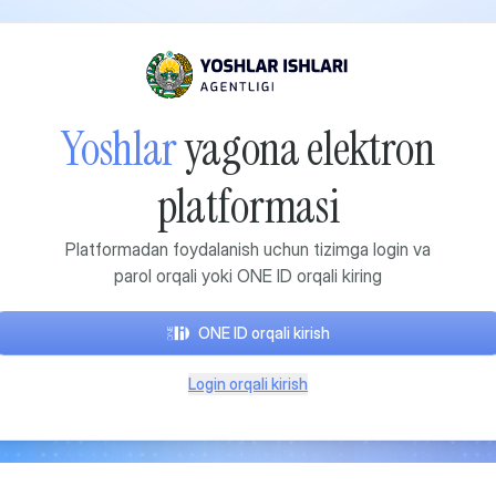
Yoshlar
yagona elektron
platformasi
Platformadan foydalanish uchun tizimga login va
parol orqali yoki ONE ID orqali kiring
ONE ID orqali kirish
Login orqali kirish